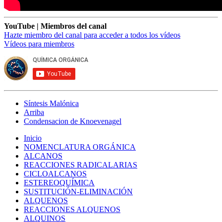
YouTube | Miembros del canal
Hazte miembro del canal para acceder a todos los vídeos
Vídeos para miembros
Síntesis Malónica
Arriba
Enlaces
Condensacion de Knoevenagel
transversales
Inicio
de
NOMENCLATURA ORGÁNICA
Navegación
Book
ALCANOS
principal
REACCIONES RADICALARIAS
para
CICLOALCANOS
Adición
ESTEREOQUÍMICA
SUSTITUCIÓN-ELIMINACIÓN
de
ALQUENOS
Michael
REACCIONES ALQUENOS
ALQUINOS