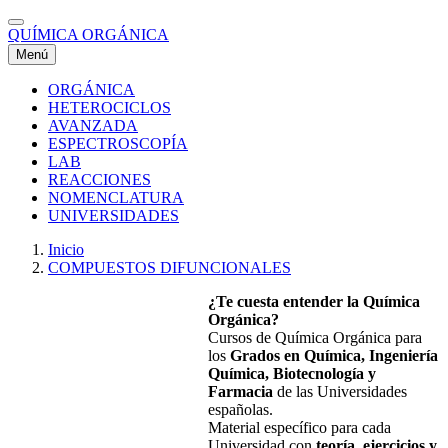
Pasar
al
QUÍMICA ORGÁNICA
contenido
Menú
principal
ORGÁNICA
HETEROCICLOS
Menú
AVANZADA
Superior
ESPECTROSCOPÍA
LAB
REACCIONES
NOMENCLATURA
UNIVERSIDADES
Inicio
COMPUESTOS DIFUNCIONALES
Ruta
de
¿Te cuesta entender la Química
Orgánica?
navegación
Cursos de Química Orgánica para
los
Grados en Química, Ingeniería
Química, Biotecnología y
Farmacia
de las Universidades
españolas.
Material específico para cada
Universidad con
teoría,
ejercicios y