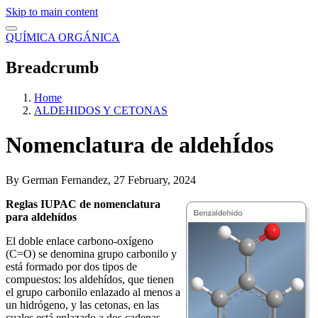
Skip to main content
QUÍMICA ORGÁNICA
Breadcrumb
Home
ALDEHIDOS Y CETONAS
Nomenclatura de aldehÍdos
By
German Fernandez
, 27 February, 2024
Reglas IUPAC de nomenclatura
para aldehídos
El doble enlace carbono-oxígeno
(C=O) se denomina grupo carbonilo y
está formado por dos tipos de
compuestos: los aldehídos, que tienen
el grupo carbonilo enlazado al menos a
un hidrógeno, y las cetonas, en las
cuales está enlazado a dos cadenas