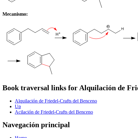
Mecanismo:
Book traversal links for Alquilación de Fr
Alquilación de Friedel-Crafts del Benceno
Up
Acilación de Friedel-Crafts del Benceno
Navegación principal
Home