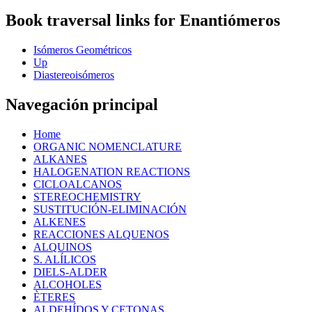
Book traversal links for Enantiómeros
Isómeros Geométricos
Up
Diastereoisómeros
Navegación principal
Home
ORGANIC NOMENCLATURE
ALKANES
HALOGENATION REACTIONS
CICLOALCANOS
STEREOCHEMISTRY
SUSTITUCIÓN-ELIMINACIÓN
ALKENES
REACCIONES ALQUENOS
ALQUINOS
S. ALÍLICOS
DIELS-ALDER
ALCOHOLES
ÈTERES
ALDEHÍDOS Y CETONAS