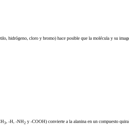
tilo, hidrógeno, cloro y bromo) hace posible que la molécula y su image
-CH
, -H, -NH
y -COOH) convierte a la alanina en un compuesto quiral
3
2