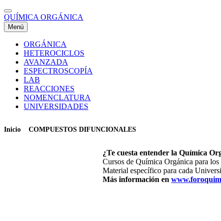
Pasar
al
QUÍMICA ORGÁNICA
contenido
Menú
principal
ORGÁNICA
Menú
HETEROCICLOS
Superior
AVANZADA
ESPECTROSCOPÍA
LAB
REACCIONES
NOMENCLATURA
UNIVERSIDADES
Inicio
COMPUESTOS DIFUNCIONALES
Ruta
de
¿Te cuesta entender la Química Or
navegación
Cursos de Química Orgánica para los
Material específico para cada Univers
Más información en
www.foroquim