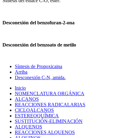
Síntesis del enlace C-O, éster:
Desconexión del benzofuran-2-ona
Desconexión del benzoato de metilo
Síntesis de Propoxicaina
Arriba
Enlaces
Desconexión C-N, amida.
transversales
Inicio
de
NOMENCLATURA ORGÁNICA
Navegación
Book
ALCANOS
principal
REACCIONES RADICALARIAS
para
CICLOALCANOS
Desconexión
ESTEREOQUÍMICA
SUSTITUCIÓN-ELIMINACIÓN
C-
ALQUENOS
O,
REACCIONES ALQUENOS
ALQUINOS