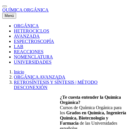
Pasar
al
QUÍMICA ORGÁNICA
contenido
Menú
principal
ORGÁNICA
HETEROCICLOS
Menú
AVANZADA
Superior
ESPECTROSCOPÍA
LAB
REACCIONES
NOMENCLATURA
UNIVERSIDADES
Inicio
ORGÁNICA AVANZADA
Ruta
RETROSÍNTESIS Y SÍNTESIS | MÉTODO
de
DESCONEXIÓN
navegación
¿Te cuesta entender la Química
Orgánica?
Cursos de Química Orgánica para
los
Grados en Química, Ingeniería
Química, Biotecnología y
Farmacia
de las Universidades
españolas.