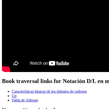
Book traversal links for Notación D/L en 
Características básicas de los hidratos de carbono
Up
Tabla de Aldosas