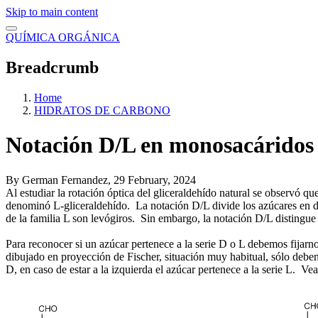
Skip to main content
QUÍMICA ORGÁNICA
Breadcrumb
Home
HIDRATOS DE CARBONO
Notación D/L en monosacáridos
By
German Fernandez
, 29 February, 2024
Al estudiar la rotación óptica del gliceraldehído natural se observó q
denominó L-gliceraldehído. La notación D/L divide los azúcares en do
de la familia L son levógiros. Sin embargo, la notación D/L distingue lo
Para reconocer si un azúcar pertenece a la serie D o L debemos fijarno
dibujado en proyección de Fischer, situación muy habitual, sólo debemo
D, en caso de estar a la izquierda el azúcar pertenece a la serie L. V